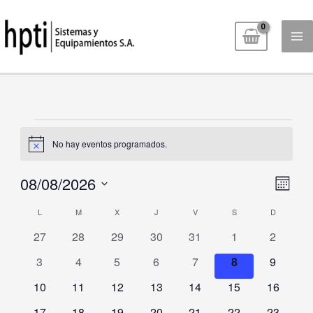
Ir
al
contenido
Eventos
No hay eventos programados.
Aviso
08/08/2026
Naveg
Navega
Mes
de
Seleccionar
de
vista
L
LUNES
M
MARTES
X
MIÉRCOLES
J
JUEVES
V
VIERNES
S
SÁBADO
D
DOMING
Calendario
fecha.
vistas
de
0
0
0
0
0
0
0
27
28
29
30
31
1
2
de
Event
eventos
eventos
eventos
eventos
eventos
eventos
eventos
Eventos
0
0
0
0
0
0
0
3
4
5
6
7
8
9
eventos
eventos
eventos
eventos
eventos
eventos
eventos
0
0
0
0
0
0
0
10
11
12
13
14
15
16
eventos
eventos
eventos
eventos
eventos
eventos
eventos
0
0
0
0
0
0
0
17
18
19
20
21
22
23