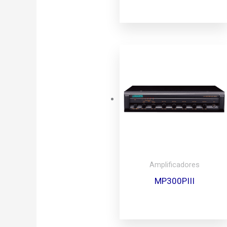
Amplificadores
MP300PIII