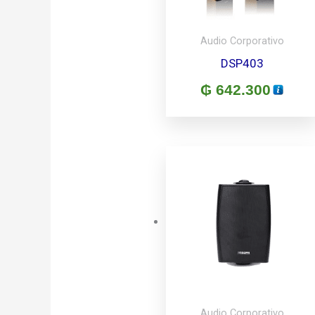
Audio Corporativo
DSP403
₲
642.300
Audio Corporativo