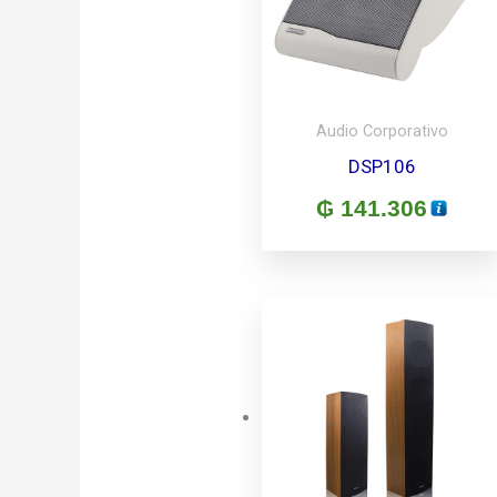
Audio Corporativo
DSP106
₲
141.306