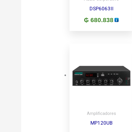
DSP6063II
₲
680.838
Amplificadores
MP120UB