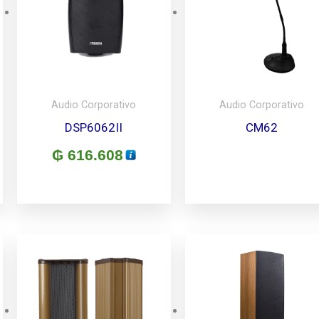
Audio Corporativo
Audio Corporativo
DSP6062II
CM62
₲
616.608