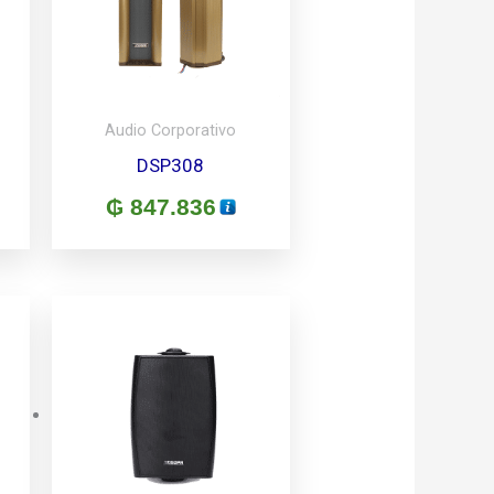
Audio Corporativo
DSP308
₲
847.836