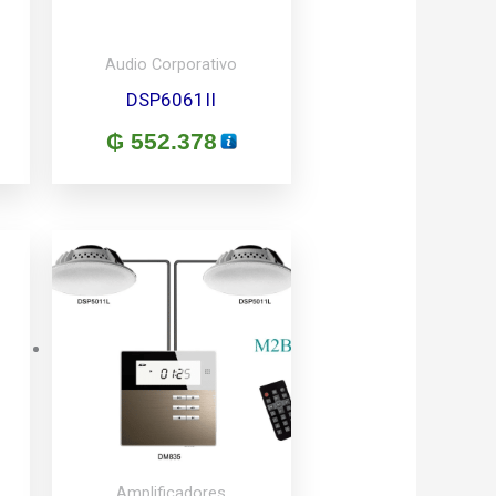
Audio Corporativo
DSP6061II
₲
552.378
Amplificadores