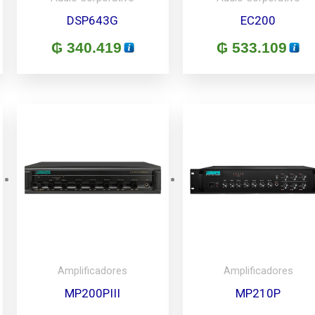
DSP643G
EC200
₲
340.419
₲
533.109
Amplificadores
Amplificadores
MP200PIII
MP210P