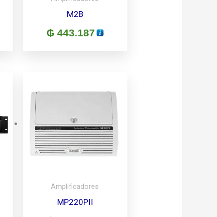
M2B
₲
443.187
Amplificadores
MP220PII