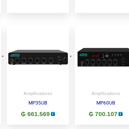
Amplificadores
Amplificadores
MP35UB
MP60UB
₲
661.569
₲
700.107