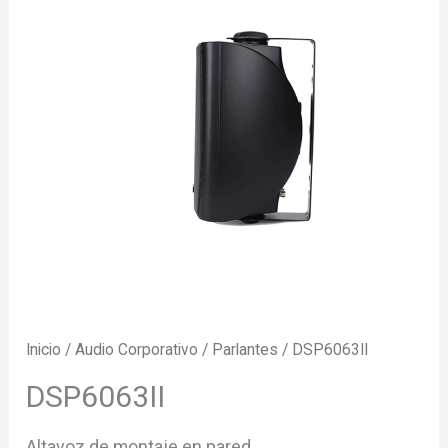
Inicio
/
Audio Corporativo
/
Parlantes
/ DSP6063II
DSP6063II
Altavoz de montaje en pared