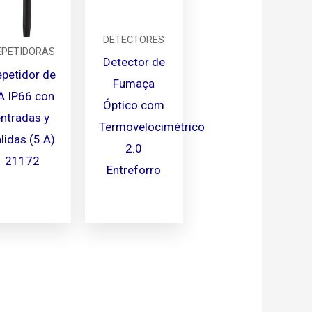
DETECTORES
EPETIDORAS
Detector de
petidor de
Fumaça
A IP66 con
Óptico com
entradas y
Termovelocimétrico
lidas (5 A)
2.0
21172
Entreforro