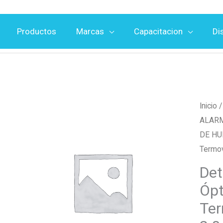
Productos
Marcas
Capacitacion
Di
Inicio
ALARM
DE H
Termov
Det
Ópt
Ter