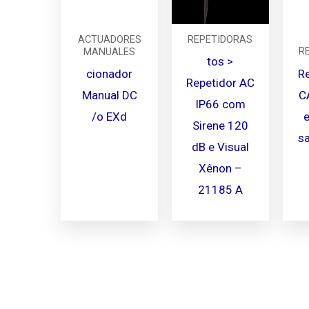
ACTUADORES
REPETIDORAS
R
MANUALES
tos >
Re
cionador
Repetidor AC
C
Manual DC
IP66 com
/o EXd
Sirene 120
sa
dB e Visual
Xênon –
21185 A