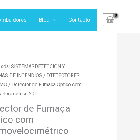
stribuidores
Blog
Contacto
/
sdai SISTEMASDETECCION Y
AS DE INCENDIOS
/
DTETECTORES
UMO
/ Detector de Fumaça Óptico com
elocimétrico 2.0
ector de Fumaça
ico com
movelocimétrico