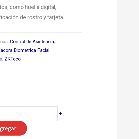
os, como huella digital,
ficación de rostro y tarjeta.
rías:
Control de Asistencia
,
ladora Biométrica Facial
ta:
ZKTeco
0
+
idad
gregar