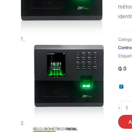
métod
identi
Catego
Contro
Etique
₲
0
MB1
-
cant
A