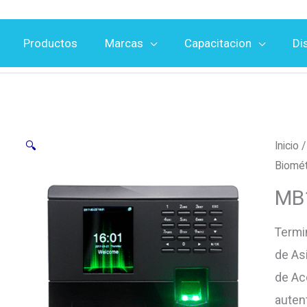
Productos
Marcas
Capacitacion
Di
🔍
Inicio
Biomét
MB
Termi
de As
de Ac
auten