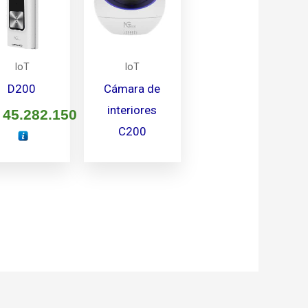
IoT
IoT
D200
Cámara de
interiores
45.282.150
C200