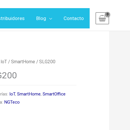
stribuidores
Blog
Contacto
/
IoT
/
SmartHome
/ SLG200
G200
rías:
IoT
,
SmartHome
,
SmartOffice
ta:
NGTeco