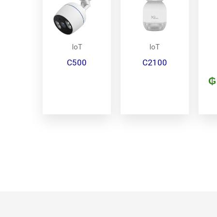
IoT
IoT
C500
C2100
₲