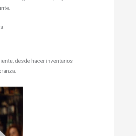
ante.
s.
liente, desde hacer inventarios
branza.