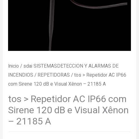
Inicio
/
sdai SISTEMASDETECCION Y ALARMAS DE
INCENDIOS
/
REPETIDORAS
/ tos > Repetidor AC IP66
com Sirene 120 dB e Visual Xênon – 21185 A
tos > Repetidor AC IP66 com
Sirene 120 dB e Visual Xênon
– 21185 A